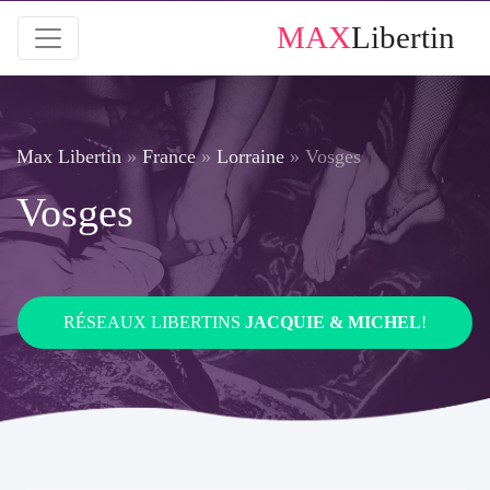
MAX
Libertin
Max Libertin
»
France
»
Lorraine
»
Vosges
Vosges
RÉSEAUX LIBERTINS
JACQUIE & MICHEL
!